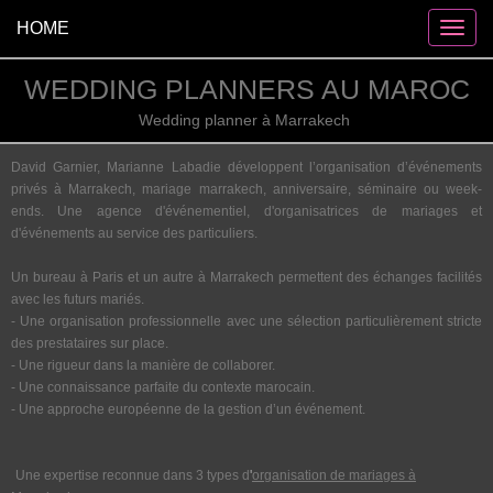
HOME
WEDDING PLANNERS AU MAROC
Wedding planner à Marrakech
David Garnier, Marianne Labadie développent l’organisation d’événements
privés à Marrakech,
mariage marrakech
, anniversaire, séminaire ou week-
ends. Une agence d'événementiel, d'organisatrices de mariages et
d'événements au service des particuliers.
Un bureau à Paris et un autre à Marrakech permettent des échanges facilités
avec les futurs mariés.
- Une organisation professionnelle avec une sélection particulièrement stricte
des prestataires sur place.
- Une rigueur dans la manière de collaborer.
- Une connaissance parfaite du contexte marocain.
- Une approche européenne de la gestion d’un événement.
Une expertise reconnue dans 3 types d
'
organisation de mariages à