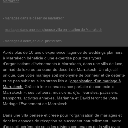
Marrakech
-
mariages dans le désert de marrakech
-
mariages dans une somptueuse villa en location de Marrakech
- mariages à deux, en duo, just for two.
Après plus de 10 ans d’experience l’agence de weddings planners
à Marrakech bénéficie d’une expertise pour tous types
d’organisations d’évènements à Marrakech, dans une villa de luxe,
un riad de luxe ou au cœur du désert de Marrakech. Un objectif
unique, que votre mariage soit synonyme de bonheur et de détente
et ne pas subir tous les stress liés à l’
organisation d’un mariage à
Marrakech
.
Grâce à leur connaissance parfaite du contexte «
Marrakech », ses traîteurs, musiciens, dj’s, fleuristes, patissiers,
transports, activités annexes, Marianne et David feront de votre
Mariage l’Evenement de Marrakech.
Dans une villa pensée et créée pour l’organisation de mariages et
dont les espaces de réception se succèdent naturellement : Verre
d’accueil, cérémonie sous les oliviers centenaires de la villa avec